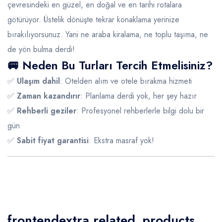
çevresindeki en güzel, en doğal ve en tarihi rotalara
götürüyor. Üstelik dönüşte tekrar konaklama yerinize
bırakılıyorsunuz. Yani ne araba kiralama, ne toplu taşıma, ne
de yön bulma derdi!
🚐 Neden Bu Turları Tercih Etmelisiniz?
✅
Ulaşım dahil
: Otelden alım ve otele bırakma hizmeti
✅
Zaman kazandırır
: Planlama derdi yok, her şey hazır
✅
Rehberli geziler
: Profesyonel rehberlerle bilgi dolu bir
gün
✅
Sabit fiyat garantisi
: Ekstra masraf yok!
frontendextra.related_products