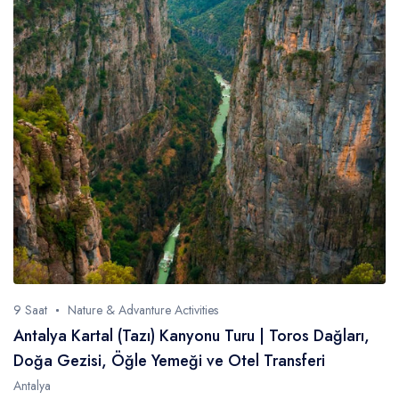
Antalya
Side
Belek
Alanya
Kemer
Kaş
Cappadocia
Datça
Dalaman
Fethiye
Denizli
9 Saat
Nature & Advanture Activities
Manavgat
Antalya Kartal (Tazı) Kanyonu Turu | Toros Dağları,
Doğa Gezisi, Öğle Yemeği ve Otel Transferi
Antalya
Diller