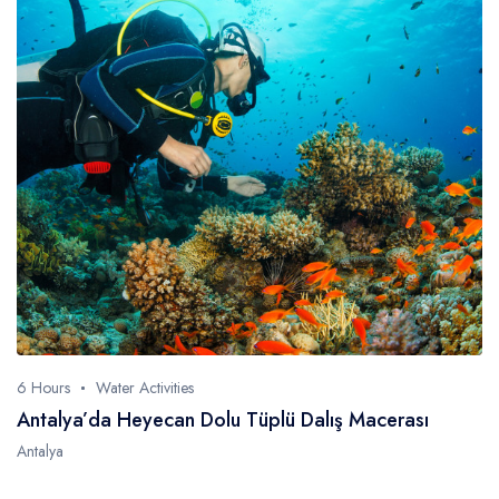
Antalya
Side
Belek
Alanya
Kemer
Kaş
Cappadocia
Datça
Dalaman
Fethiye
Denizli
6 Hours
Water Activities
Manavgat
Antalya’da Heyecan Dolu Tüplü Dalış Macerası
Antalya
Diller