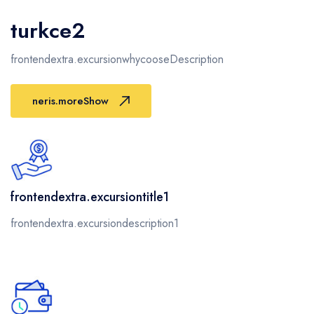
turkce2
frontendextra.excursionwhycooseDescription
neris.moreShow
frontendextra.excursiontitle1
frontendextra.excursiondescription1