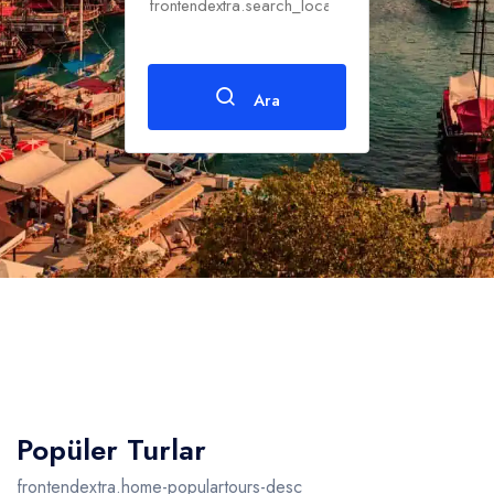
Ara
Popüler Turlar
frontendextra.home-populartours-desc