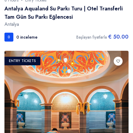
8 Hours
Entry Tickets
Antalya Aqualand Su Parkı Turu | Otel Transferli
Tam Gün Su Parkı Eğlencesi
Antalya
€ 50.00
0 inceleme
Başlayan fiyatlarla
0
ENTRY TICKETS