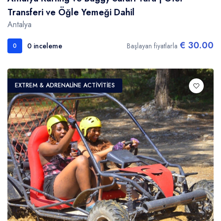
Transferi ve Öğle Yemeği Dahil
Antalya
€ 30.00
0 inceleme
Başlayan fiyatlarla
0
EXTREM & ADRENALINE ACTIVITIES