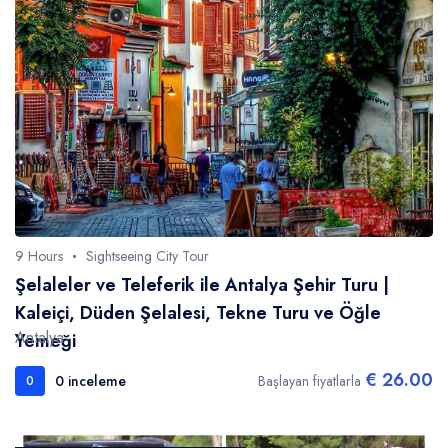
9 Hours
Sightseeing City Tour
Şelaleler ve Teleferik ile Antalya Şehir Turu |
Kaleiçi, Düden Şelalesi, Tekne Turu ve Öğle
Antalya
Yemeği
€ 26.00
0 inceleme
Başlayan fiyatlarla
0