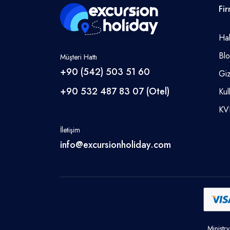
Fi
Ha
Bl
Müşteri Hattı
+90 (542) 503 51 60
Giz
+90 532 487 83 07 (Otel)
Kul
KV
İletişim
info@excursionholiday.com
Ministr