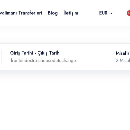
valimanı Transferleri
Blog
İletişim
EUR
EUR
TRY
Giriş Tarihi - Çıkış Tarihi
Misafir
USD
2 Misaf
RUB
Misa
fron