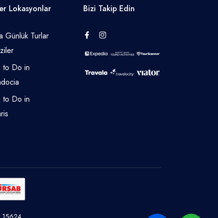
er Lokasyonlar
Bizi Takip Edin
a Günlük Turlar
iler
 to Do in
docia
 to Do in
ris
o: 15624