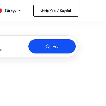
Türkçe
Giriş Yap / Kaydol
English
Türkçe
Deutsch
Ara
ir
fir
tendextra.ageindex (10-99)
2