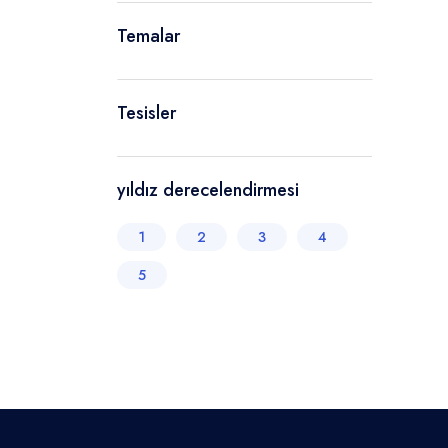
Temalar
Tesisler
yıldız derecelendirmesi
1
2
3
4
5