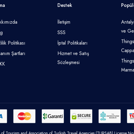
rma
Destek
Popül
kkımızda
İletişim
Antaly
ve Gez
og
SSS
Things
lilik Politikası
İptal Politikaları
Cappa
lanım Şartları
Hizmet ve Satış
Things
Sözleşmesi
KK
Marma
y of Tourism and Association of Turkish Travel Agencies (TURSAB) License N