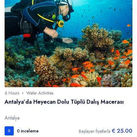
6 Hours
Water Activities
Antalya’da Heyecan Dolu Tüplü Dalış Macerası
Antalya
€ 25.00
0 inceleme
Başlayan fiyatlarla
0