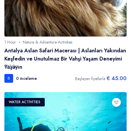
1 Hour
Nature & Advanture Activities
Antalya Aslan Safari Macerası | Aslanları Yakından
Keşfedin ve Unutulmaz Bir Vahşi Yaşam Deneyimi
Antalya
Yaşayın
€ 45.00
0 inceleme
Başlayan fiyatlarla
0
WATER ACTIVITIES