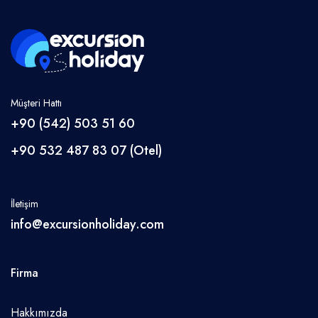
Antalya
Side
Belek
Alanya
Kemer
Müşteri Hattı
Kaş
+90 (542) 503 51 60
Cappadocia
+90 532 487 83 07 (Otel)
Datça
Dalaman
İletişim
Fethiye
info@excursionholiday.com
Denizli
Manavgat
Firma
Diller
Hakkımızda