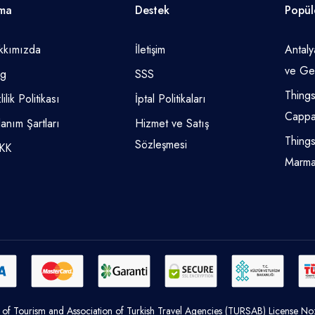
rma
Destek
Popül
kkımızda
İletişim
Antaly
ve Gez
og
SSS
Things
lilik Politikası
İptal Politikaları
Cappa
lanım Şartları
Hizmet ve Satış
Things
Sözleşmesi
KK
Marma
y of Tourism and Association of Turkish Travel Agencies (TURSAB) License N