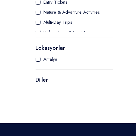
Entry Tickets
Nature & Advanture Activities
Multi-Day Trips
Sailing Trips & Boat Tours
Water Activities
Lokasyonlar
Antalya
Diller