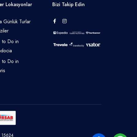
er Lokasyonlar
Bizi Takip Edin
a Günlük Turlar
iler
 to Do in
docia
 to Do in
ris
o: 15624