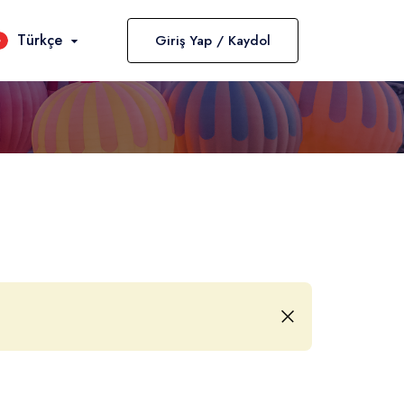
Türkçe
Giriş Yap / Kaydol
Diller
English
Türkçe
Deutsch