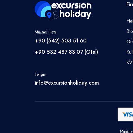
Fi
Ha
Bl
Müşteri Hattı
+90 (542) 503 51 60
Giz
+90 532 487 83 07 (Otel)
Kul
KV
İletişim
info@excursionholiday.com
Ministr