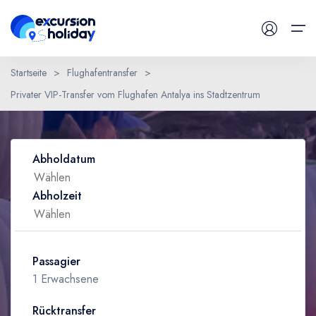
Startseite
>
Flughafentransfer
>
Privater VIP-Transfer vom Flughafen Antalya ins Stadtzentrum
Tägliche Tour
Eine Frage haben ?
Flughafentransfer
Abholdatum
Blog
Abholzeit
Kontaktiere uns
Passagier
1 Erwachsene
Rücktransfer