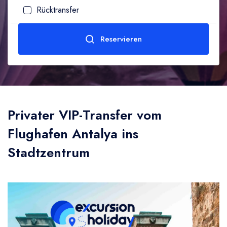
Rücktransfer
Erwachsene
Age (10-99)
Reservieren
1
Zum Senden
Kind
Privater VIP-Transfer vom
0
Age (0-10)
Flughafen Antalya ins
Stadtzentrum