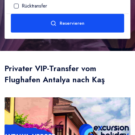
Rücktransfer
Erwachsene
Age (10-99)
Reservieren
1
Zum Senden
Kind
Privater VIP-Transfer vom
0
Age (0-10)
Flughafen Antalya nach Kaş