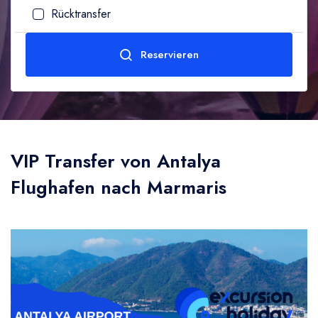
Rücktransfer
Erwachsene
Age (10-99)
Reservieren
1
Zum Senden
Kind
VIP Transfer von Antalya
0
Age (0-10)
Flughafen nach Marmaris