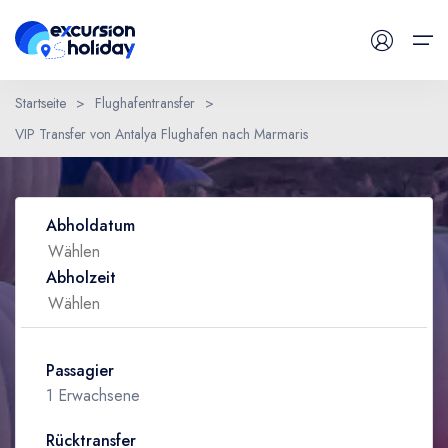
Startseite
>
Flughafentransfer
>
VIP Transfer von Antalya Flughafen nach Marmaris
Tägliche Tour
Eine Frage haben ?
Flughafentransfer
Abholdatum
Blog
Abholzeit
Kontaktiere uns
Passagier
1 Erwachsene
Rücktransfer